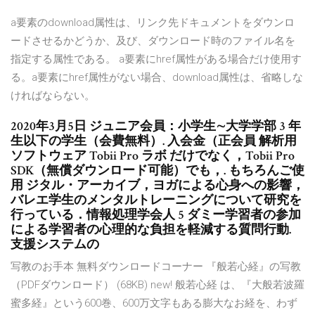
a要素のdownload属性は、リンク先ドキュメントをダウンロ
ードさせるかどうか、及び、ダウンロード時のファイル名を
指定する属性である。 a要素にhref属性がある場合だけ使用す
る。a要素にhref属性がない場合、download属性は、省略しな
ければならない。
2020年3月5日 ジュニア会員：小学生∼大学学部 3 年
生以下の学生（会費無料）. 入会金（正会員 解析用
ソフトウェア Tobii Pro ラボ だけでなく，Tobii Pro
SDK（無償ダウンロード可能）でも，. もちろんご使
用 ジタル・アーカイブ，ヨガによる心身への影響，
バレエ学生のメンタルトレーニングについて研究を
行っている．情報処理学会人 5 ダミー学習者の参加
による学習者の心理的な負担を軽減する質問行動.
支援システムの
写教のお手本 無料ダウンロードコーナー 『般若心経』の写教
（PDFダウンロード） (68KB) new! 般若心経 は、『大般若波羅
蜜多経』という600巻、600万文字もある膨大なお経を、わず