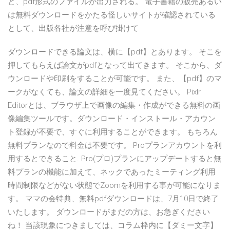
と、pdf形式のファイルが出力される。 電子書籍の販売あるい
は無料ダウンロードをかたる怪しいサイトが確認されている
として、出版各社が注意を呼び掛けて
ダウンロードできる論文は、横に【pdf】とあります。 そこを
押してもらえば論文がpdfとなって出てきます。 そこから、ダ
ウンロードや印刷をすることが可能です。 また、【pdf】のマ
ークがなくても、論文の詳細を一度見てください。 Pixlr
Editorとは、ブラウザ上で画像の編集・作成ができる無料の画
像編集ツールです。ダウンロード・インストール・アカウン
ト登録が不要で、すぐに利用することができます。 もちろん
無料プランなので料金は不要です。 Proプランアカウントを利
用するとできること. Pro(プロ)プランにアップデートすると無
料プランの機能に加えて、ネックであったミーティング利用
時間制限などがない状態でZoomを利用する事が可能になりま
す。 ママの会特典、無料pdfダウンロードは、7月10日で終了
いたします。 ダウンロードがまだの方は、お急ぎください
ね！ 当該現象につきましては、コラム枠内に【ダミー文字】