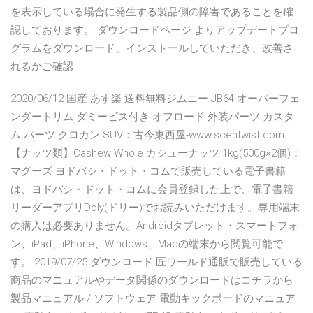
を表示している場合に発生する製品側の障害であることを確
認しております。 ダウンロードページ よりアップデートプロ
グラムをダウンロード、インストールしていただき、改善さ
れるかご確認
2020/06/12 国産 あす楽 送料無料ジムニー JB64 オーバーフェ
ンダートリム ダミービス付き オフロード 外装パーツ カスタ
ム パーツ クロカン SUV：古今東西屋-www.scentwist.com
【ナッツ類】Cashew Whole カシューナッツ 1kg(500g×2個)：
マグーズ ヨドバシ・ドット・コムで販売している電子書籍
は、ヨドバシ・ドット・コムに会員登録した上で、電子書籍
リーダーアプリDoly(ドリー)でお読みいただけます。専用端末
の購入は必要ありません。Androidタブレット・スマートフォ
ン、iPad、iPhone、Windows、Macの端末から閲覧可能で
す。 2019/07/25 ダウンロード 匠ワールド通販で販売している
商品のマニュアルやデータ関係のダウンロードはコチラから
製品マニュアル / ソフトウェア 電動キックボードのマニュア