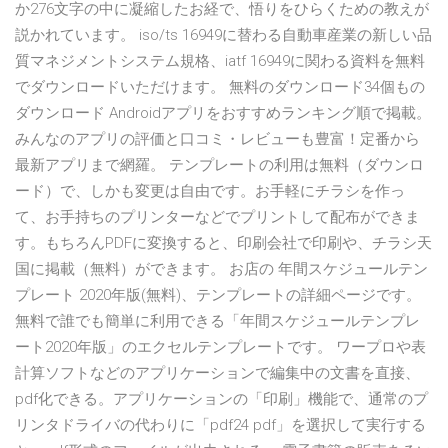
か276文字の中に凝縮したお経で、悟りをひらくための教えが
説かれています。 iso/ts 16949に替わる自動車産業の新しい品
質マネジメントシステム規格、iatf 16949に関わる資料を無料
でダウンロードいただけます。 無料のダウンロード34個もの
ダウンロード Androidアプリをおすすめランキング順で掲載。
みんなのアプリの評価と口コミ・レビューも豊富！定番から
最新アプリまで網羅。 テンプレートの利用は無料（ダウンロ
ード）で、しかも変更は自由です。お手軽にチラシを作っ
て、お手持ちのプリンターなどでプリントして配布ができま
す。もちろんPDFに変換すると、印刷会社で印刷や、チラシ天
国に掲載（無料）ができます。 お店の 年間スケジュールテン
プレート 2020年版(無料)、テンプレートの詳細ページです。
無料で誰でも簡単に利用できる「年間スケジュールテンプレ
ート2020年版」のエクセルテンプレートです。 ワープロや表
計算ソフトなどのアプリケーションで編集中の文書を直接、
pdf化できる。アプリケーションの「印刷」機能で、通常のプ
リンタドライバの代わりに「pdf24 pdf」を選択して実行する