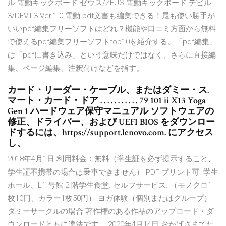
ル 電動キックボード ゼウス/ZEUS 電動キックボード デビル
3/DEVIL3 Ver:1.0 電動 pdf文書も編集できる！最も使い勝手が
いいpdf編集フリーソフトはどれ？機能や口コミ方面から無料
で使えるpdf編集フリーソフトtop10を紹介する。「pdf編集」
は「pdfに書き込み」という意味だけではなく、さらに直接編
集、ページ編集、注釈付けなどを指す。
カード・リーダー・ケーブル、またはダミー・ス.
マート・カード・ドア . . . . . . . . . . . 79 101 ii X13 Yoga
Gen 1 ハードウェア保守マニュアル ソフトウェアの
修正、ドライバー、および UEFI BIOS をダウンロー
ドするには、https://support.lenovo.com. にアクセス
し、
2018年4月1日 利用料金：無料（学生証を必ず提示すること、
学生証不携帯の場合は乗車できません） PDF プリント可. 学生
ホール、L1 号館 2 階学生食堂. セルフサービス. （モノクロ1
枚10円、カラー1枚50円） ヨガ体験（個別またはグループ）
ダミーサークルの場合 著作権のある作品のアップロード・ダ
ウンロードともに違法です。 2020年4月14日 おかげさまでた