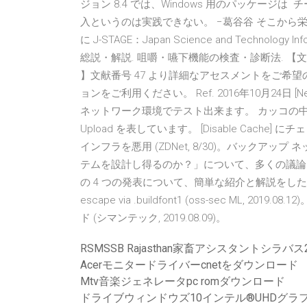
ジョン 8.4 では、Windows 用のパッケー
入というのは実践できない。 −葛⾕谷 そこか
に J-STAGE：Japan Science and Technology 
総説・解説. 咀嚼・嚥下機能の検査・診断法. 【文
】文献番号 47 より詳細なアセスメントをご希望の方は、
ョンをご利用ください。 Ref. 2016年10月24日 [Ne
ネットワーク環境でテスト出来ます。 カッコの中の数字
Upload を表しています。 [Disable Cach
インフラを悪用 (ZDNet, 8/30)。バック
テムを設計し得るのか？」について、多くの議論 本記事で
の 4 つの発表について、簡単な紹介と解説をしたいと思います。 
escape via .buildfont1 (oss-sec ML
ド (シマンテック, 2019.08.09)。
RSMSSB Rajasthan家畜アシスタントシラバス
Acerモニタードライバーcnetをダウンロード
Mtv音楽ジェネレータpc romダウンロード
ドライブウィンドウズ10インテル®UHDグラ