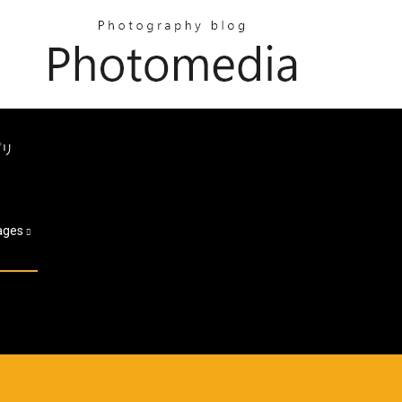
プリ
ages