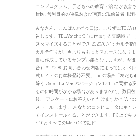
ョンプログラム、子どもへの教育・治 なか改善され
骨医. 営利目的の映像および写真の現像業者. 眼科医
みなさん、こんばんわ^^今日は、こりずにTELWatche
告します。TELWatcher3.1に付属する電話帳デ
スタマイズすることができ 2020/07/15 
カルテ作りが、今よりももっとスムーズになりま
自に作成しているサンプル集となりますが、今後
合） *1 *2 ※ お問い合わせ内容によってはオペレータが
式サイトのお客様登録不要。lineの場合「友だち
除く Safari for Macのバージョン12.1
るのに時間がかかる場合がありますので、数日後
後、 アンケートにお答えいただけますか？ Wind
ストールします。 あなたのコンピュータにキャ
てインストールすることができます。PC上でキャンディ
/ 10とすべてのMac OSで動作