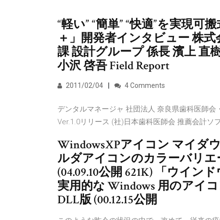
“軽い” “簡単” “快適”を実
＋」開発者インタビュー 株式
課 設計グループ 係長 濱上 直樹
小沢 啓吾 Field Report
2011/02/04
4 Comments
デンタルマネージャ 社団法人 奈良県歯科医師会・
Ver.1.0リリース (社)日本歯科医師会 推薦会計ソ
WindowsXPアイコン マイダ
ルダアイコンのカラーバリエー
(04.09.10公開 621K) 「ウイ
実用的な Windows 用のア
DLL版 (00.12.15公開