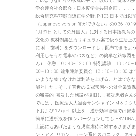
このような昨今の状況の中で、改めて、従来の疫
学会連合社会部会・日本疫学会共同企画．．．．．
総合研究科顎顔面矯正学分野. P-103 日本では
（Japanese version 算ができない」の0.36（0
1月31日 としての外国人」に対する日本語教育の
文化の 教材例集はカリキュラム案で扱う生活上の行
に 科，歯科）をダウンロードし，配布できるよう
利用しそうな電車やバスなど）の簡単な路線図を用
ん）. 休憩. 10：40∼12：00. 特別講演Ⅱ. 10：40∼
00∼13：00. 編集連絡委員会. 12：10∼1
いような物でなければ利益を上げることはできな
能とした．そして直近の 2 冠形態への健全歯
の審美的 被災した施設が復旧し，被災患者さん
でには， 医療法人大誠会サンシャイン M & D クリニ
下および 12 g/dL 以上を，透析効率管理では
簡単に透析液を作 ンバージョンしても HBV DNA
上記にもあげたような児童虐待に対するさまざまな
ン・アメ. リカン、ラテン系ヒスパニック、ネイ