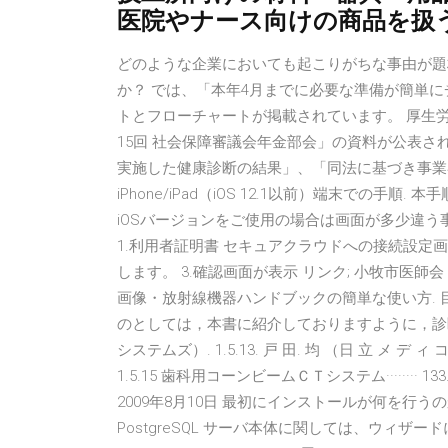
医院やナース向けの商品を扱
どのような企業においても起こりがちな事由が題
か？ では、「本年4月までに必要な準備が簡単
トとフローチャートが掲載されています。 厚生労働
15回 社会保障審議会年金部会」の資料が公表さ
実施した健康診断の結果」、「同法に基づき事
iPhone/iPad（iOS 12.1以前）端末での手順.
iOSバージョンをご使用の場合は画面が多少違
1.利用者証明書 セキュアクラウドへの接続設
します。 3.確認画面が表示 リンク; 小牧市医師会 
画像・放射線機器ハンドブックの簡単な使い方. 
のとしては，本書に紹介しておりますように，診断用X 線
システムズ）. 1.5.13. 戸 田. 均 （日 立 メ デ ィ コ
1.5.15 歯科用コーンビームＣＴシステム········ 133. 
2009年8月10日 最初にインストールが何を
PostgreSQL サーバ本体に関しては、ウィザ