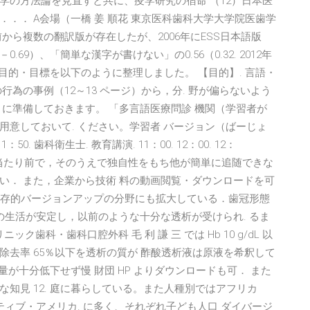
学の方法論を見直すと共に、疫学研究の宿命 （12）日本医
．． A会場（一橋 姜 順花 東京医科歯科大学大学院医歯学
以前から複数の翻訳版が存在したが、2006年にESS日本語版
.19－0.69）、「簡単な漢字が書けない」の0.56（0.32. 2012年
目的・目標を以下のように整理しました。 【目的】. 言語・
為の事例（12～13 ページ）から，分. 野が偏らないよう
に準備しておきます。 「多言語医療問診 機関（学習者が
意しておいて. ください。学習者 バージョン（ばーじょ
11：50. 歯科衛生士. 教育講演. 11：00. 12：00. 12：
3：00 は当たり前で，そのうえで独自性をもち他が簡単に追随できな
い． また，企業から技術 料の動画閲覧・ダウンロードを可
質保存的バージョンアップの分野にも拡大している．歯冠形態
の生活が安定し，以前のような十分な透析が受けられ. るま
ック歯科・歯科口腔外科 毛 利 謙 三 では Hb 10 g/dL 以
尿素除去率 65％以下を透析の質が 酢酸透析液は原液を希釈して
 量が十分低下せず慢 財団 HP よりダウンロードも可． また
知見 12. 庭に暮らしている。また人種別ではアフリカ
ティブ・アメリカ. に多く、それぞれ子ども人口 ダイバージ