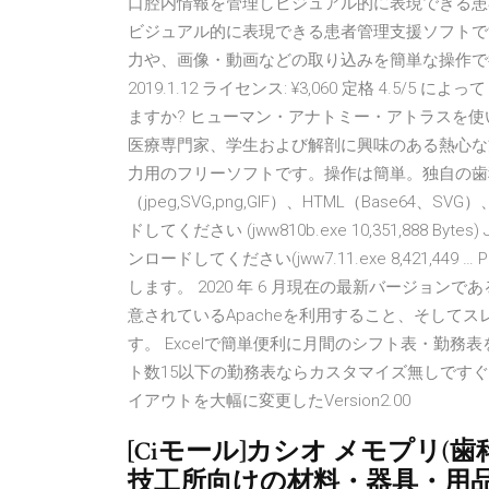
口腔内情報を管理しビジュアル的に表現できる患
ビジュアル的に表現できる患者管理支援ソフトで
力や、画像・動画などの取り込みを簡単な操作で行
2019.1.12 ライセンス: ¥3,060 定格 4.5/
ますか? ヒューマン・アナトミー・アトラスを
医療専門家、学生および解剖に興味のある熱心な
力用のフリーソフトです。操作は簡単。独自の歯
（jpeg,SVG,png,GIF）、HTML（Base6
ドしてください (jww810b.exe 10,351,888 Bytes)
ンロードしてください(jww7.11.exe 8,421,
します。 2020 年 6 月現在の最新バージョンである PH
意されているApacheを利用すること、そして
す。 Excelで簡単便利に月間のシフト表・勤務
ト数15以下の勤務表ならカスタマイズ無しですぐに
イアウトを大幅に変更したVersion2.00
[Ciモール]カシオ メモプリ(歯
技工所向けの材料・器具・用