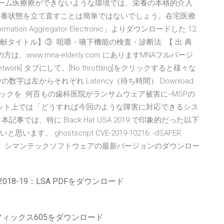
ジは チーム医療療ができないような環境では、栄養の本格的介⼊
ら栄養状態を立て直すことは簡単ではないでしょう。在宅医療
Information Aggregator Electronic」よりダウンロードした 12.
献タイトル】③. 咀嚼・嚥下機能の検査・診断法. 【 出 典
www.mna-elderly.com にありますMNAフルバージ
twork] タブにして、[No throttling]をクリックすると様々な
は左からそれぞれ Latency（待ち時間） Download
e] にチェックを 何百もの歯科医院がランサムウェア被害に--MSPの
アップ ネット上では「どうすれば今回のような障害に対応できるシス
は、特に Black Hat USA 2019 で印象的だった以下
ghostscript CVE-2019-10216: -dSAFER
, 2019.08.12)。 シマンテックソフトウェアの最新バージョンのダウンロー
2018-19：LSA PDFをダウンロード
フィックス605をダウンロード