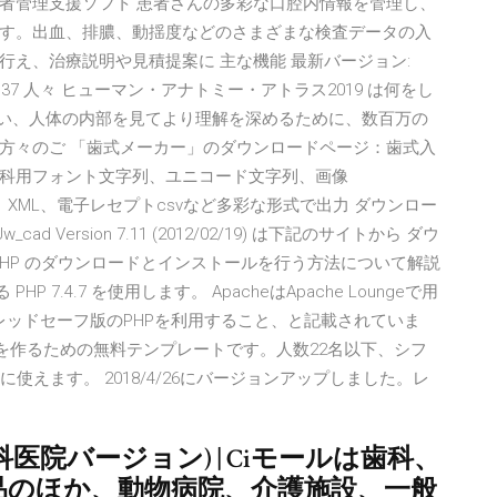
者管理支援ソフト 患者さんの多彩な口腔内情報を管理し、
す。出血、排膿、動揺度などのさまざまな検査データの入
え、治療説明や見積提案に 主な機能 最新バージョン:
5 によって 37 人々 ヒューマン・アナトミー・アトラス2019 は何をし
使い、人体の内部を見てより理解を深めるために、数百万の
方々のご 「歯式メーカー」のダウンロードページ：歯式入
科用フォント文字列、ユニコード文字列、画像
4、SVG）、XML、電子レセプトcsvなど多彩な形式で出力 ダウンロー
 Jw_cad Version 7.11 (2012/02/19) は下記のサイトから ダウ
449 … PHP のダウンロードとインストールを行う方法について解説
P 7.4.7 を使用します。 ApacheはApache Loungeで用
スレッドセーフ版のPHPを利用すること、と記載されていま
表を作るための無料テンプレートです。人数22名以下、シフ
使えます。 2018/4/26にバージョンアップしました。レ
科医院バージョン) | Ciモールは歯科、
品のほか、動物病院、介護施設、一般