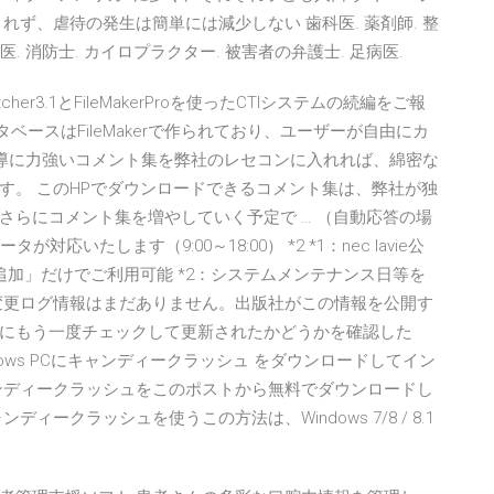
ず、虐待の発生は簡単には減少しない 歯科医. 薬剤師. 整
. 消防士. カイロプラクター. 被害者の弁護士. 足病医.
r3.1とFileMakerProを使ったCTIシステムの続編をご報
ータベースはFileMakerで作られており、ユーザーが自由にカ
カルテ指導に力強いコメント集を弊社のレセコンに入れれば、綿密な
す。 このHPでダウンロードできるコメント集は、弊社が独
さらにコメント集を増やしていく予定で … （自動応答の場
対応いたします（9:00～18:00） *2 *1：nec lavie公
追加」だけでご利用可能 *2：システムメンテナンス日等を
.1に関する変更ログ情報はまだありません。出版社がこの情報を公開す
にもう一度チェックして更新されたかどうかを確認した
ows PCにキャンディークラッシュ をダウンロードしてイン
ンディークラッシュをこのポストから無料でダウンロードし
ークラッシュを使うこの方法は、Windows 7/8 / 8.1