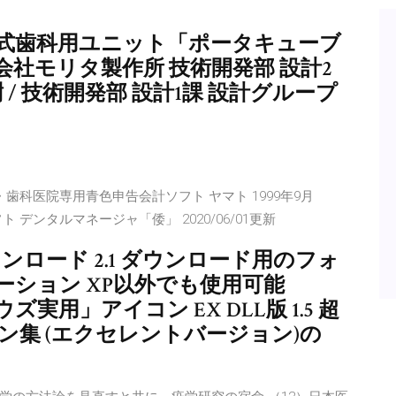
現可搬式歯科用ユニット「ポータキューブ
会社モリタ製作所 技術開発部 設計2
 / 技術開発部 設計1課 設計グループ
歯科医院専用青色申告会計ソフト ヤマト 1999年9月
フト デンタルマネージャ「倭」 2020/06/01更新
ウンロード 2.1 ダウンロード用のフォ
ション XP以外でも使用可能
ンドウズ実用」アイコン EX DLL版 1.5 超
イコン集 (エクセレントバージョン)の