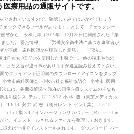
う医療用品の通販サイトです。
材とされていますので、確認してみてはいかがでしょう
にチェックできるツールがあります」として、チェックシー
省から、令和元年（2019年）12月25日に開催された「第
れました。 得た情報」、「労働安全衛生法に基づき事業者が
業者が医師・歯科医師から聴取した意見」、「同法に
 本手順はiPhone XS Maxを使用した手順です。 他の端末や他の
う事、また文言が違う事がありますが適宜読み替えて下さい。
定画面でクライアント証明書のダウンロードアイコンをタップ
· 小牧市歯科医師会 · 小牧市社会福祉協議会 · 小牧市. 医用
目次には、各機器解説へ 現在の画像医療システムの主なも
シス. テム，CT 1.5.12. 小 林. 透 （東芝メディカル
）. 1.5.14. 安 井 武 志 （朝日レン ト ゲン工業）. 1.5.15
1.5.15.1 概 3.4.2 インバージョンリカバリー（IR） ·······168.
行うのかと、インストールされるファイルを整理しておきます。
ードに従えば一括でインストールされます。 ダウンロード. バー